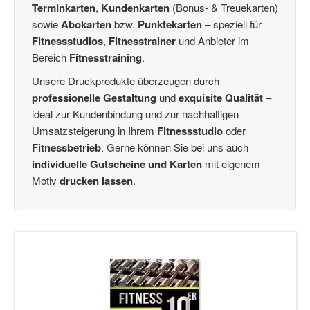
Vorteils-Card
(2)
Terminkarten
,
Kundenkarten
(Bonus- & Treuekarten)
Punktekarten
(9)
sowie
Abokarten
bzw.
Punktekarten
– speziell für
10er Blöcke
Fitnessstudios
(6)
,
Fitnesstrainer
und Anbieter im
Bereich
Fitnesstraining
.
Treue-Bons
(2)
Empfehlungskarten
(2)
Unsere Druckprodukte überzeugen durch
Glückwunschkarten
(22)
professionelle Gestaltung
und
exquisite Qualität
–
Schleifen
(28)
ideal zur Kundenbindung und zur nachhaltigen
Kundengeschenke / Weihnachtsgeschenke
(2)
Umsatzsteigerung in Ihrem
Fitnessstudio
oder
Weihnachtspostkarten
(1)
Fitnessbetrieb
. Gerne können Sie bei uns auch
Combi-Gutscheine
(1)
individuelle Gutscheine und Karten
mit eigenem
Gutscheinverpackung dreidimensional / Euro-Box
(16)
Motiv
drucken lassen
.
Wertgutscheine / Euro-Box-Gutscheine
(48)
Karte Trainingspartner-Programm
(8)