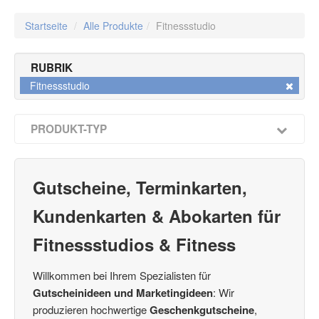
Startseite
/
Alle Produkte
/
Fitnessstudio
RUBRIK
Fitnessstudio
PRODUKT-TYP
Multicolor-Gutscheine / Faltgutscheine
(22)
Kuverts für Multicolor-Gutscheine 190 x 105 mm
(48)
Caro-Gutscheine
Gutscheine, Terminkarten,
(2)
Herzgutscheine
(4)
Kundenkarten & Abokarten für
Booklet-Gutscheine
(6)
Kuverts 120 x 120 mm
(34)
Fitnessstudios & Fitness
Gutschein-Boxen 3D
(2)
4Emotion-Gutscheine
(9)
Willkommen bei Ihrem Spezialisten für
Terminkarten
(10)
Gutscheinideen und Marketingideen
: Wir
Kundenkarten / Bonuskarten
(8)
produzieren hochwertige
Geschenkgutscheine
,