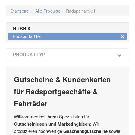
Startseite
/
Alle Produkte
/
Radsportartikel
RUBRIK
Radsportartikel
PRODUKT-TYP
Multicolor-Gutscheine / Faltgutscheine
(18)
Kuverts für Multicolor-Gutscheine 190 x 105 mm
(48)
Caro-Gutscheine
Gutscheine & Kundenkarten
(1)
Herzgutscheine
(4)
für Radsportgeschäfte &
Booklet-Gutscheine
(2)
Kuverts 120 x 120 mm
(34)
Fahrräder
Gutschein-Boxen 3D
(3)
4Emotion-Gutscheine
(7)
Willkommen bei Ihrem Spezialisten für
Kundenkarten / Bonuskarten
(15)
Gutscheinideen und Marketingideen
: Wir
Vorteils-Card
(2)
produzieren hochwertige
Geschenkgutscheine
sowie