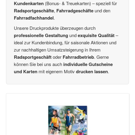
Treue-Bons
(2)
Kundenkarten
(Bonus- & Treuekarten) – speziell für
Empfehlungskarten
(3)
Radsportgeschäfte
,
Fahrradgeschäfte
und den
Glückwunschkarten
Fahrradfachhandel
(18)
.
Schleifen
(28)
Unsere Druckprodukte überzeugen durch
Kundengeschenke / Weihnachtsgeschenke
(1)
professionelle Gestaltung
und
exquisite Qualität
–
Weihnachtspostkarten
(1)
ideal zur Kundenbindung, für saisonale Aktionen und
Combi-Gutscheine
(1)
zur nachhaltigen Umsatzsteigerung in Ihrem
Gutscheinverpackung dreidimensional / Euro-Box
(6)
Radsportgeschäft
oder
Fahrradbetrieb
. Gerne
Wertgutscheine / Euro-Box-Gutscheine
(20)
können Sie bei uns auch
individuelle Gutscheine
und Karten
mit eigenem Motiv
drucken lassen
.