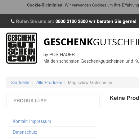
Cookie-Richtlinien:
Wir verwenden Cookies um Ihre Erfahrung 
Rufen Sie uns an:
0800 2100 2800
wir beraten Sie gerne!
GESCHENK
GUTSCHEI
by POS-HAUER
Mit den schönsten Geschenkgutscheinen und Ku
Startseite
/
Alle Produkte
/
Magicview-Gutscheine
Keine Prod
PRODUKT-TYP
Multicolor-Gutscheine / Faltgutscheine
(1051)
Kontakt-Impressum
Riesen-Faltherz Gutscheine
(4)
Kuverts für Multicolor-Gutscheine 190 x
Datenschutz
105 mm
(56)