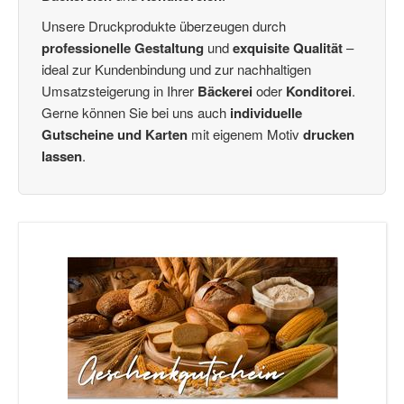
Treue-Bons
(2)
Unsere Druckprodukte überzeugen durch
Empfehlungskarten
(3)
professionelle Gestaltung
und
exquisite Qualität
–
Glückwunschkarten
(17)
ideal zur Kundenbindung und zur nachhaltigen
Schleifen
(28)
Umsatzsteigerung in Ihrer
Bäckerei
oder
Konditorei
.
Kundengeschenke / Weihnachtsgeschenke
(3)
Gerne können Sie bei uns auch
individuelle
Gutscheinverpackung dreidimensional / Euro-Box
(12)
Gutscheine und Karten
mit eigenem Motiv
drucken
Wertgutscheine / Euro-Box-Gutscheine
(40)
lassen
.