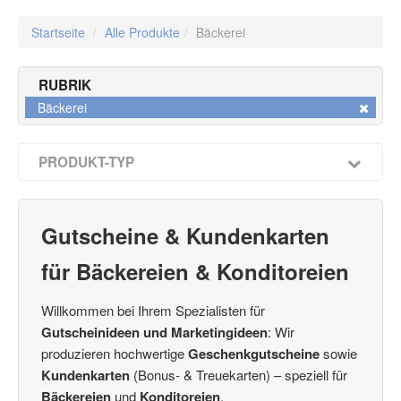
Startseite
/
Alle Produkte
/
Bäckerei
RUBRIK
Bäckerei
PRODUKT-TYP
Multicolor-Gutscheine / Faltgutscheine
(22)
Kuverts für Multicolor-Gutscheine 190 x 105 mm
(48)
Caro-Gutscheine
Gutscheine & Kundenkarten
(2)
Herzgutscheine
(4)
für Bäckereien & Konditoreien
Booklet-Gutscheine
(5)
Kuverts 120 x 120 mm
(34)
Willkommen bei Ihrem Spezialisten für
Gutschein-Boxen 3D
(3)
Gutscheinideen und Marketingideen
: Wir
4Emotion-Gutscheine
(9)
produzieren hochwertige
Geschenkgutscheine
sowie
Kundenkarten / Bonuskarten
(16)
Kundenkarten
(Bonus- & Treuekarten) – speziell für
Vorteils-Card
(2)
Bäckereien
und
Konditoreien
.