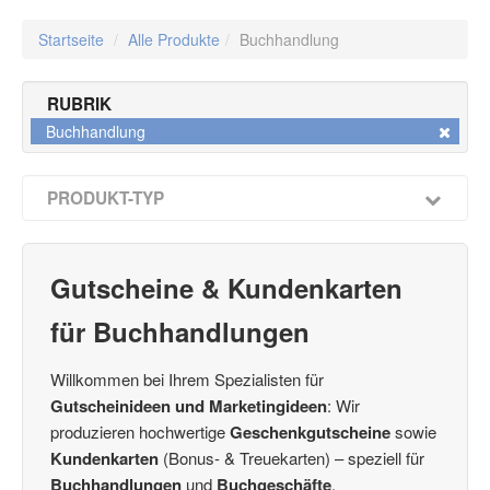
Startseite
/
Alle Produkte
/
Buchhandlung
RUBRIK
Buchhandlung
PRODUKT-TYP
Multicolor-Gutscheine / Faltgutscheine
(21)
Kuverts für Multicolor-Gutscheine 190 x 105 mm
(48)
Caro-Gutscheine
Gutscheine & Kundenkarten
(2)
Herzgutscheine
(6)
für Buchhandlungen
Booklet-Gutscheine
(8)
Kuverts 120 x 120 mm
(35)
Willkommen bei Ihrem Spezialisten für
Gutschein-Boxen 3D
(7)
Gutscheinideen und Marketingideen
: Wir
4Emotion-Gutscheine
(11)
produzieren hochwertige
Geschenkgutscheine
sowie
Kundenkarten / Bonuskarten
(13)
Kundenkarten
(Bonus- & Treuekarten) – speziell für
Vorteils-Card
(2)
Buchhandlungen
und
Buchgeschäfte
.