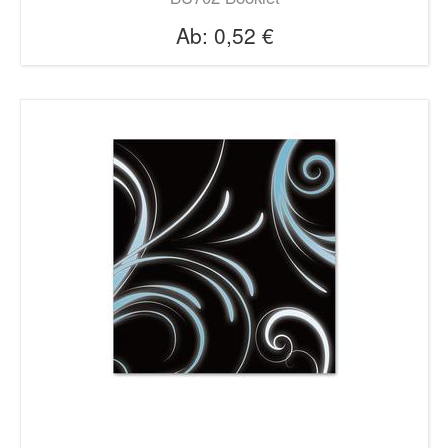
Ab:
0,52 €