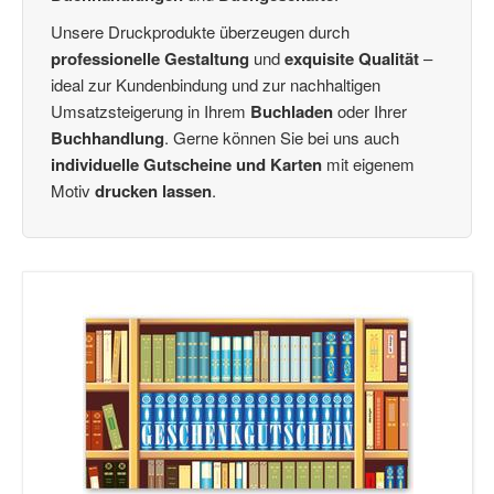
Treue-Bons
(2)
Unsere Druckprodukte überzeugen durch
Empfehlungskarten
(3)
professionelle Gestaltung
und
exquisite Qualität
–
Glückwunschkarten
(21)
ideal zur Kundenbindung und zur nachhaltigen
Lesezeichen
(5)
Umsatzsteigerung in Ihrem
Buchladen
oder Ihrer
Schleifen
(28)
Buchhandlung
. Gerne können Sie bei uns auch
Kundengeschenke / Weihnachtsgeschenke
(3)
individuelle Gutscheine und Karten
mit eigenem
Weihnachtspostkarten
(1)
Motiv
drucken lassen
.
Combi-Gutscheine
(1)
Gutscheinverpackung dreidimensional / Euro-Box
(14)
Wertgutscheine / Euro-Box-Gutscheine
(48)