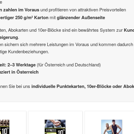
e
 zahlen im Voraus
und profitieren von attraktiven Preisvorteilen
rtiger 250 g/m² Karton
mit
glänzender Außenseite
ten, Abokarten und 10er-Blöcke sind ein bewährtes System zur
Kun
eigerung
.
en sichern sich mehrere Leistungen im Voraus und kommen dadurch 
istige Kundenbeziehungen.
zeit: 2–3 Werktage
(für Österreich und Deutschland)
ziert in Österreich
nen Sie bei uns
individuelle Punktekarten, 10er-Blöcke oder Abo