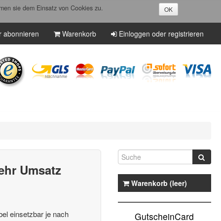
men sie dem Einsatz von Cookies zu.
OK
r abonnieren
Warenkorb
Einloggen oder registrieren
mehr Umsatz
Warenkorb (leer)
bel einsetzbar je nach
GutscheinCard