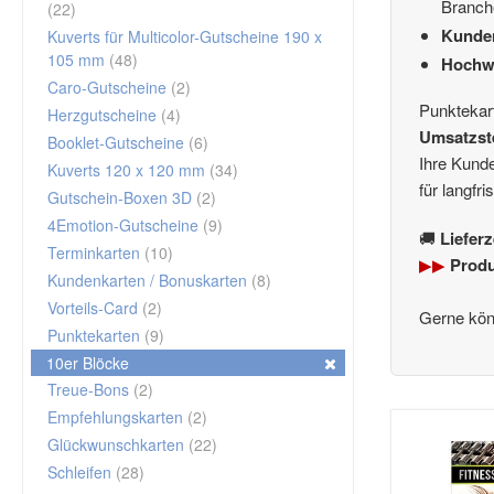
Branch
(22)
Kunden
Kuverts für Multicolor-Gutscheine 190 x
105 mm
(48)
Hochwe
Caro-Gutscheine
(2)
Punktekar
Herzgutscheine
(4)
Umsatzst
Booklet-Gutscheine
(6)
Ihre Kund
Kuverts 120 x 120 mm
(34)
für langfr
Gutschein-Boxen 3D
(2)
4Emotion-Gutscheine
(9)
🚚
Liefer
Terminkarten
(10)
▶▶
Produ
Kundenkarten / Bonuskarten
(8)
Vorteils-Card
(2)
Gerne kön
Punktekarten
(9)
10er Blöcke
Treue-Bons
(2)
Empfehlungskarten
(2)
Glückwunschkarten
(22)
Schleifen
(28)