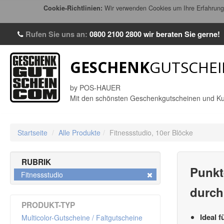
Cookie-Richtlinien:
Wir verwenden Cookies um Ihre Erfahrung 
Rufen Sie uns an:
0800 2100 2800
wir beraten Sie gerne!
GESCHENK
GUTSCHEI
by POS-HAUER
Mit den schönsten Geschenkgutscheinen und Ku
Startseite
/
Alle Produkte
/
Fitnessstudio,
10er Blöcke
RUBRIK
Punkt
Fitnessstudio
durch
PRODUKT-TYP
Ideal 
Multicolor-Gutscheine / Faltgutscheine