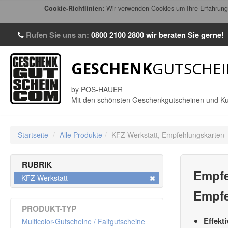
Cookie-Richtlinien:
Wir verwenden Cookies um Ihre Erfahrung 
Rufen Sie uns an:
0800 2100 2800
wir beraten Sie gerne!
GESCHENK
GUTSCHEI
by POS-HAUER
Mit den schönsten Geschenkgutscheinen und Ku
Startseite
/
Alle Produkte
/
KFZ Werkstatt,
Empfehlungskarten
RUBRIK
Empfe
KFZ Werkstatt
Empfe
PRODUKT-TYP
Effekt
Multicolor-Gutscheine / Faltgutscheine