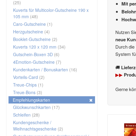
(25)
Mit pe
Kuverts für Multicolor-Gutscheine 190 x
Belohn
105 mm
(48)
Hochwe
Caro-Gutscheine
(1)
Herzgutscheine
(4)
Nutzen Sie
Booklet-Gutscheine
(2)
neue Kun
Durch die 
Kuverts 120 x 120 mm
(34)
System fü
Gutschein-Boxen 3D
(6)
4Emotion-Gutscheine
(7)
🚚
Liefer
Kundenkarten / Bonuskarten
(16)
▶▶
Produ
Vorteils-Card
(2)
Treue-Chips
(1)
Gerne kön
Treue-Bons
(3)
Empfehlungskarten
Glückwunschkarten
(17)
Schleifen
(28)
Kundengeschenke /
Weihnachtsgeschenke
(2)