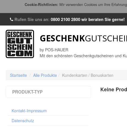
Cookie-Richtlinien:
Wir verwenden Cookies um Ihre Erfahrung 
Rufen Sie uns an:
0800 2100 2800
wir beraten Sie gerne!
GESCHENK
GUTSCHEI
by POS-HAUER
Mit den schönsten Geschenkgutscheinen und Ku
Startseite
/
Alle Produkte
/
Kundenkarten / Bonuskarten
Keine Prod
PRODUKT-TYP
Multicolor-Gutscheine / Faltgutscheine
(1051)
Kontakt-Impressum
Riesen-Faltherz Gutscheine
(4)
Kuverts für Multicolor-Gutscheine 190 x
Datenschutz
105 mm
(56)