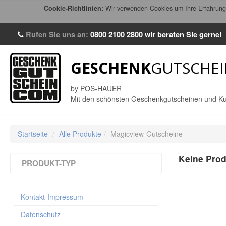
Cookie-Richtlinien:
Wir verwenden Cookies um Ihre Erfahrung 
Rufen Sie uns an:
0800 2100 2800
wir beraten Sie gerne!
GESCHENK
GUTSCHEI
by POS-HAUER
Mit den schönsten Geschenkgutscheinen und Ku
Startseite
/
Alle Produkte
/
Magicview-Gutscheine
Keine Prod
PRODUKT-TYP
Multicolor-Gutscheine / Faltgutscheine
(1051)
Kontakt-Impressum
Riesen-Faltherz Gutscheine
(4)
Kuverts für Multicolor-Gutscheine 190 x
Datenschutz
105 mm
(56)