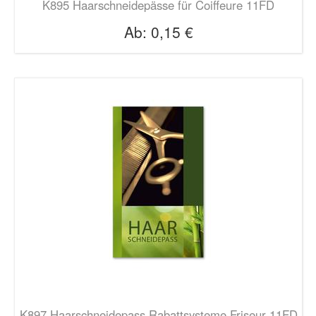
K895 Haarschneidepässe für Coiffeure 11FD
Ab:
0,15 €
K897 Haarschneidepass Rabattsysteme Friseur 11FD