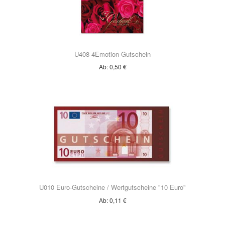
An diese E-Mail-Adresse würden wir auch Informationen zu
aktuellen Aktionen, Rabattangeboten und Neuigkeiten senden.
U408 4Emotion-Gutschein
Sollten Sie dies nicht wünschen, klicken Sie bitte hier.
Newsletter kann jederzeit abbestellt werden.
Ab:
0,50 €
Land
*
Anmerkungen
U010 Euro-Gutscheine / Wertgutscheine "10 Euro"
Ab:
0,11 €