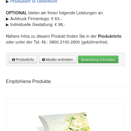
▶
Produziert in Österreich
Produkte für Weihnachten
(356)
Karte Trainingspartner-Programm
(8)
Aktionskarten
(7)
OPTIONAL
bieten wir Ihnen folgende Leistungen an:
Dankeskarten Basic
(5)
▶ Aufdruck Firmenlogo: € 63,-
Einladungskarten Basic
(5)
▶ Individuelle Gestaltung: € 98,-
Tischaufsteller mit QR-Code
(3)
Nähere Infos zu diesem Produkt finden Sie in der
Produktinfo
oder unter der Tel.-Nr.: 0800 2100 2800 (gebührenfrei).
Produktinfo
Muster anfordern
Bewertung schreiben
Produktinformation
Muster anfordern
Empfohlene Produkte
Gutscheinverpackung – macht aus Gutscheinen ein
Muster anfordern
besonderes Geschenk
Hinweis: Die gekennzeichneten Eingabefelder (*) bitte unbedingt
Verwandeln Sie Ihre Gutscheine im Handumdrehen in ein
ausfüllen!
stilvoll verpacktes Geschenk!
Einfach in der Anwendung –
große Wirkung beim Kunden.
BL111 Euro-Box / Blumen
Diese Gutscheinverpackung eignet sich ideal als Verpackung
Blumenhandlung Blumengeschäft