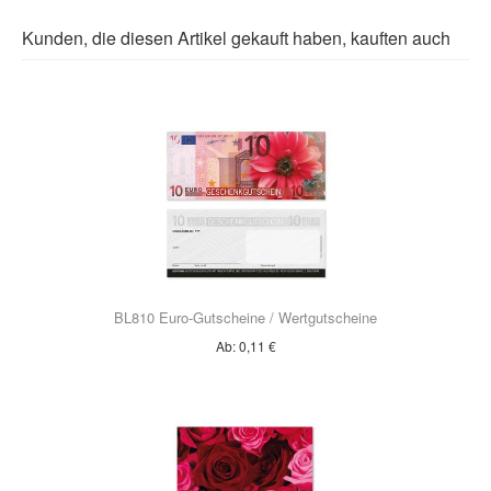
7 Werktage
bei Lieferung in die
Schweiz
.
Kunden, die diesen Artikel gekauft haben, kauften auch
Straße
*
PLZ
*
Stadt
*
Telefonnummer
BL810 Euro-Gutscheine / Wertgutscheine
Ab:
0,11 €
Fax
E-Mail-Adresse
*