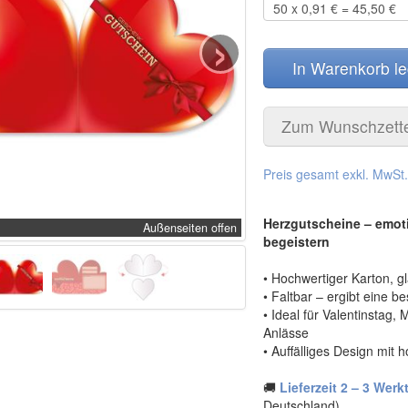
›
In Warenkorb l
Zum Wunschzett
Preis gesamt exkl. MwSt
Herzgutscheine – emo
Außenseiten offen
begeistern
• Hochwertiger Karton, 
• Faltbar – ergibt eine 
• Ideal für Valentinstag,
Anlässe
• Auffälliges Design mit
🚚
Lieferzeit 2 – 3 Werk
Deutschland)