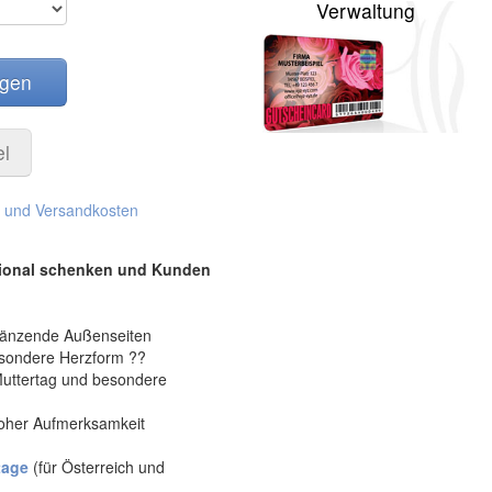
Verwaltung
egen
el
. und Versandkosten
tional schenken und Kunden
glänzende Außenseiten
besondere Herzform ??
 Muttertag und besondere
 hoher Aufmerksamkeit
tage
(für Österreich und