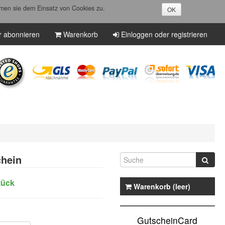
men sie dem Einsatz von Cookies zu.
OK
r abonnieren
Warenkorb
Einloggen oder registrieren
hein
tück
Warenkorb (leer)
GutscheinCard