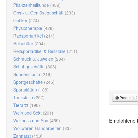
Pflanzenheilkunde
(406)
Obst- u. Gemüsegeschäft
(233)
Optiker
(274)
Physiotherapie
(428)
Radsportartikel
(214)
Reisebüro
(204)
Reitsportartikel & Reitställe
(211)
Schmuck u. Juwelen
(284)
Schuhgeschäfte
(303)
Sonnenstudio
(219)
Sportgeschäfte
(245)
Sportstätten
(188)
Tankstelle
(257)
Produktinf
Tierarzt
(198)
Wein und Sekt
(201)
Produktinfor
Muster anfor
Empfohlene 
Wellness und Spa
(459)
Wollwaren-Handarbeiten
(83)
Herzgutsche
Muster an
Zahnarzt
(150)