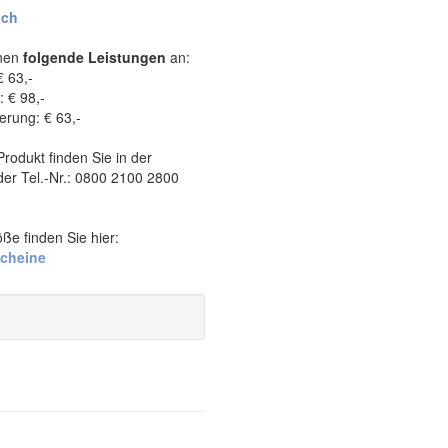
ich
hnen
folgende Leistungen
an:
€ 63,-
: € 98,-
rung: € 63,-
rodukt finden Sie in der
der Tel.-Nr.: 0800 2100 2800
ße finden Sie hier:
scheine