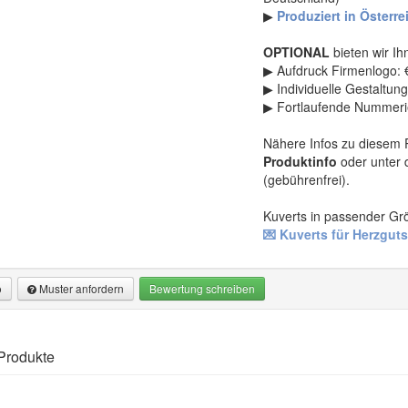
▶
Produziert in Österre
OPTIONAL
bieten wir I
▶ Aufdruck Firmenlogo: 
▶ Individuelle Gestaltung
▶ Fortlaufende Nummerie
Nähere Infos zu diesem P
Produktinfo
oder unter 
(gebührenfrei).
Kuverts in passender Grö
💌 Kuverts für Herzgut
o
Muster anfordern
Bewertung schreiben
mation
dern
Produkte
ine – Gutschein zum Falten für Valentinstag & Muttertag
fordern