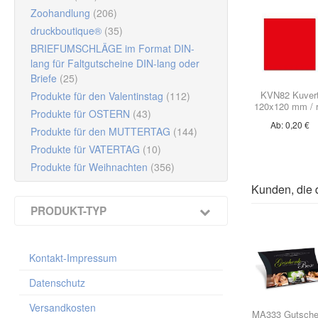
Begeistern Sie
Zoohandlung
(206)
Hinweis: Die g
Das perfekte
G
druckboutique®
(35)
besondere An
BRIEFUMSCHLÄGE im Format DIN-
lang für Faltgutscheine DIN-lang oder
Der Geschenkg
Briefe
(25)
veredelt
KVN82 Kuver
Produkte für den Valentinstag
(112)
zum Schutz geg
120x120 mm / r
Ihr Unte
Die
Innenseit
Produkte für OSTERN
(43)
Ab: 0,20 €
Produkte für den MUTTERTAG
(144)
Dank
durchda
Produkte für VATERTAG
(10)
charakteristis
Produkte für Weihnachten
(356)
Unt
Format gesch
Kunden, die 
Ideal zur Ku
PRODUKT-TYP
Gutscheine un
Multicolor-Gutscheine / Faltgutscheine
OPTIONAL
mi
(1051)
Kontakt-Impressum
Riesen-Faltherz Gutscheine
(4)
Produktion in
Kontakt D
Kuverts für Multicolor-Gutscheine 190 x
Lieferzeit:
2–3
Datenschutz
105 mm
(56)
Versandkosten
Mit den
kosten
Kofferanhänger
(1)
MA333 Gutsche