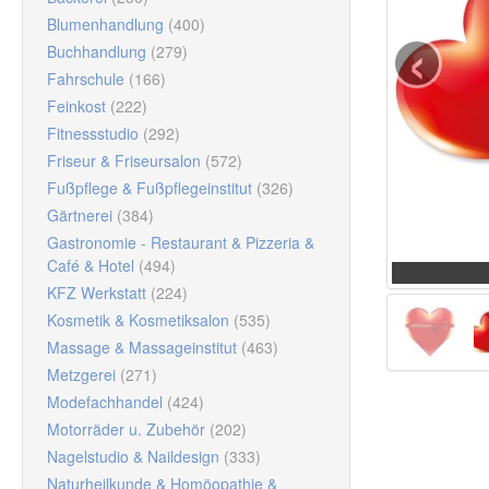
‹
Blumenhandlung
(400)
Buchhandlung
(279)
Fahrschule
(166)
Feinkost
(222)
Fitnessstudio
(292)
Friseur & Friseursalon
(572)
Fußpflege & Fußpflegeinstitut
(326)
Gärtnerei
(384)
Gastronomie - Restaurant & Pizzeria &
Café & Hotel
(494)
KFZ Werkstatt
(224)
Kosmetik & Kosmetiksalon
(535)
Massage & Massageinstitut
(463)
Metzgerei
(271)
Modefachhandel
(424)
Motorräder u. Zubehör
(202)
Nagelstudio & Naildesign
(333)
Naturheilkunde & Homöopathie &