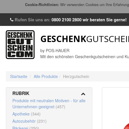
Cookie-Richtlinien:
Wir verwenden Cookies um Ihre Erfahrung 
Rufen Sie uns an:
0800 2100 2800
wir beraten Sie gerne!
GESCHENK
GUTSCHEI
by POS-HAUER
Mit den schönsten Geschenkgutscheinen und Ku
Startseite
/
Alle Produkte
/
Herzgutschein
RUBRIK
Produkte mit neutralen Motiven - für alle
Unternehmen geeignet
(457)
Apotheke
(344)
Autozubehör
(231)
Bäckerei
(250)