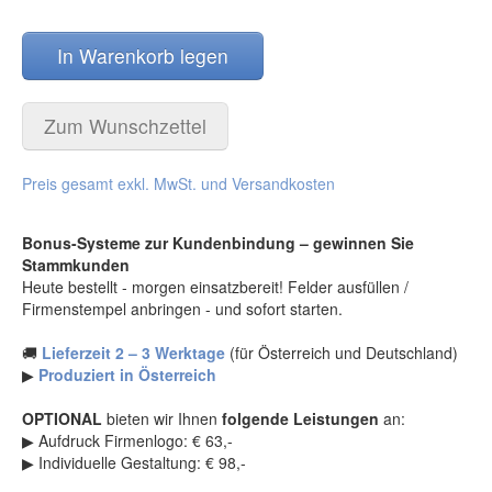
Stammgastkarten
(1)
Sonnenstudio
(219)
Lesezeichen
(5)
Sportgeschäfte
(245)
In Warenkorb legen
Schleifen
(28)
Sportstätten
(188)
Aufsteller
(1)
Tankstelle
(257)
Gutschein Päckchen
(2)
Tierarzt
(198)
Zum Wunschzettel
Kundengeschenke / Weihnachtsgeschenke
(12)
Wein und Sekt
(201)
Weihnachtspostkarten
(47)
Wellness und Spa
(459)
Preis gesamt exkl. MwSt. und Versandkosten
Weihnachtskarten
(15)
Wollwaren-Handarbeiten
(83)
Combi-Gutscheine
(21)
Zahnarzt
(150)
Bonus-Systeme zur Kundenbindung – gewinnen Sie
Gutscheinverpackung dreidimensional / Euro-Box
(27)
Zoohandlung
(206)
Stammkunden
Wertgutscheine / Euro-Box-Gutscheine
(74)
Heute bestellt - morgen einsatzbereit! Felder ausfüllen /
druckboutique®
(35)
Firmenstempel anbringen - und sofort starten.
EURO-Gutscheine / Wertgutscheine
(3)
BRIEFUMSCHLÄGE im Format DIN-lang für
Faltgutscheine DIN-lang oder Briefe
(25)
Recall-Cards
(4)
🚚
Lieferzeit 2 – 3 Werktage
(für Österreich und Deutschland)
Produkte für den Valentinstag
(112)
Kuverts DIN-lang bedruckt bunt
(15)
▶
Produziert in Österreich
Produkte für OSTERN
(43)
Kuverts DIN-lang Weihnachtsmotive
(10)
OPTIONAL
bieten wir Ihnen
folgende Leistungen
an:
Produkte für den MUTTERTAG
(144)
Trauerkarten 4-seitig
(25)
▶ Aufdruck Firmenlogo: € 63,-
Produkte für VATERTAG
(10)
Surprise-Box
(12)
▶ Individuelle Gestaltung: € 98,-
Produkte für Weihnachten
(356)
Briefpapier mit Kuverts
(10)