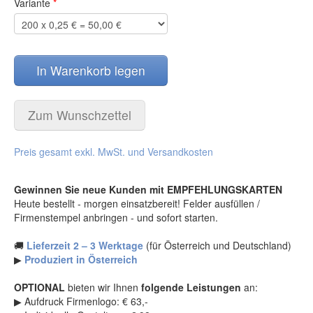
Variante
*
Glückwunschkarten
(50)
Schuhgeschäfte
(303)
Stammgastkarten
(1)
Sonnenstudio
(219)
Lesezeichen
(5)
Sportgeschäfte
(245)
Schleifen
(28)
Sportstätten
(188)
In Warenkorb legen
Aufsteller
(1)
Tankstelle
(257)
Gutschein Päckchen
(2)
Tierarzt
(198)
Kundengeschenke / Weihnachtsgeschenke
(12)
Wein und Sekt
(201)
Zum Wunschzettel
Weihnachtspostkarten
(47)
Wellness und Spa
(459)
Weihnachtskarten
(15)
Wollwaren-Handarbeiten
(83)
Preis gesamt exkl. MwSt. und Versandkosten
Combi-Gutscheine
(21)
Zahnarzt
(150)
Gutscheinverpackung dreidimensional / Euro-Box
(27)
Zoohandlung
(206)
Gewinnen Sie neue Kunden mit EMPFEHLUNGSKARTEN
Wertgutscheine / Euro-Box-Gutscheine
(74)
druckboutique®
(35)
Heute bestellt - morgen einsatzbereit! Felder ausfüllen /
EURO-Gutscheine / Wertgutscheine
(3)
BRIEFUMSCHLÄGE im Format DIN-lang für
Firmenstempel anbringen - und sofort starten.
Faltgutscheine DIN-lang oder Briefe
(25)
Recall-Cards
(4)
🚚
Lieferzeit 2 – 3 Werktage
(für Österreich und Deutschland)
Produkte für den Valentinstag
(112)
Kuverts DIN-lang bedruckt bunt
(15)
▶
Produziert in Österreich
Produkte für OSTERN
(43)
Kuverts DIN-lang Weihnachtsmotive
(10)
Produkte für den MUTTERTAG
(144)
Trauerkarten 4-seitig
(25)
OPTIONAL
bieten wir Ihnen
folgende Leistungen
an:
Produkte für VATERTAG
(10)
Surprise-Box
(12)
▶ Aufdruck Firmenlogo: € 63,-