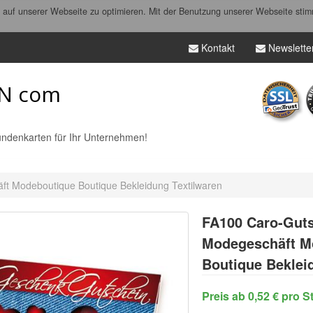
auf unserer Webseite zu optimieren. Mit der Benutzung unserer Webseite stim
Kontakt
Newslette
N com
ndenkarten für Ihr Unternehmen!
t Modeboutique Boutique Bekleidung Textilwaren
FA100
Caro-Guts
Modegeschäft M
Boutique Beklei
Preis ab 0,52 € pro S