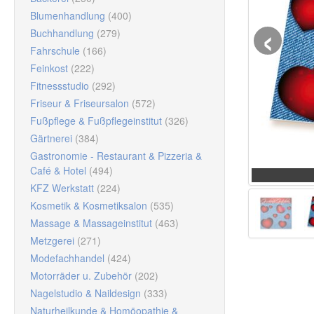
‹
Blumenhandlung
(400)
Buchhandlung
(279)
Fahrschule
(166)
Feinkost
(222)
Fitnessstudio
(292)
Friseur & Friseursalon
(572)
Fußpflege & Fußpflegeinstitut
(326)
Gärtnerei
(384)
Gastronomie - Restaurant & Pizzeria &
Café & Hotel
(494)
KFZ Werkstatt
(224)
Kosmetik & Kosmetiksalon
(535)
Massage & Massageinstitut
(463)
Metzgerei
(271)
Modefachhandel
(424)
Motorräder u. Zubehör
(202)
Nagelstudio & Naildesign
(333)
Naturheilkunde & Homöopathie &