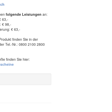
ich
hnen
folgende Leistungen
an:
€ 63,-
: € 98,-
rung: € 63,-
rodukt finden Sie in der
der Tel.-Nr.: 0800 2100 2800
ße finden Sie hier:
tscheine