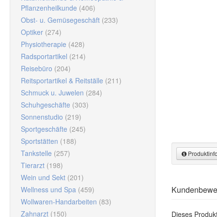
Pflanzenheilkunde
(406)
Obst- u. Gemüsegeschäft
(233)
Optiker
(274)
Physiotherapie
(428)
Radsportartikel
(214)
Reisebüro
(204)
Reitsportartikel & Reitställe
(211)
Schmuck u. Juwelen
(284)
Schuhgeschäfte
(303)
Sonnenstudio
(219)
Sportgeschäfte
(245)
Sportstätten
(188)
Tankstelle
(257)
Produktinf
Tierarzt
(198)
Wein und Sekt
(201)
Produktinfor
Muster anfor
Kundenbewe
Wellness und Spa
(459)
Wollwaren-Handarbeiten
(83)
Caro-Gutsch
Muster an
Zahnarzt
(150)
Dieses Produk