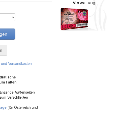
Verwaltung
egen
el
. und Versandkosten
dratische
um Falten
glänzende Außenseiten
 zum Verschließen
tage
(für Österreich und