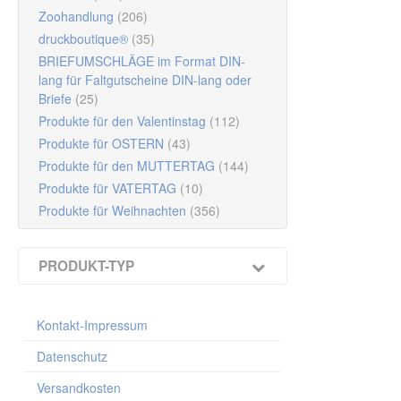
Begeistern Si
Zoohandlung
(206)
Hinweis: Die g
Geschenkgutsc
druckboutique®
(35)
veredelt
zum S
BRIEFUMSCHLÄGE im Format DIN-
mehrfarbig be
lang für Faltgutscheine DIN-lang oder
Briefe
(25)
Dank
durchda
Produkte für den Valentinstag
(112)
falten und ver
Format geschl
Ihr Unte
Produkte für OSTERN
(43)
Produkte für den MUTTERTAG
(144)
Ideal zur Ku
Produkte für VATERTAG
(10)
Gutscheine un
Produkte für Weihnachten
(356)
Unt
OPTIONAL
mi
PRODUKT-TYP
Produktion in
Lieferzeit:
2–3
Multicolor-Gutscheine / Faltgutscheine
(1051)
Mit den
kosten
Kontakt-Impressum
Riesen-Faltherz Gutscheine
(4)
machen.
Kontakt D
Kuverts für Multicolor-Gutscheine 190 x
Datenschutz
105 mm
(56)
Versandkosten
Kofferanhänger
(1)