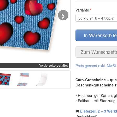
›
Variante
*
In Warenkorb l
Zum Wunschzett
Vorderseite gefaltet
Preis gesamt exkl. MwSt
Caro-Gutscheine – qua
Geschenkgutscheine z
• Hochwertiger Karton, 
• Faltbar – mit Stanzung
🚚
Lieferzeit 2 – 3 Werk
Deutschland)