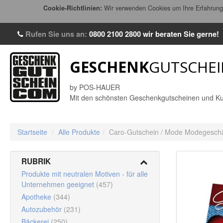
Cookie-Richtlinien:
Wir verwenden Cookies um Ihre Erfahrung 
Rufen Sie uns an:
0800 2100 2800
wir beraten Sie gerne!
GESCHENK
GUTSCHEI
by POS-HAUER
Mit den schönsten Geschenkgutscheinen und Ku
Startseite
/
Alle Produkte
/
Caro-Gutschein / Mode Modegeschäf
RUBRIK
Produkte mit neutralen Motiven - für alle
Unternehmen geeignet
(457)
Apotheke
(344)
Autozubehör
(231)
Bäckerei
(250)