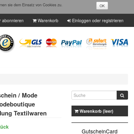
men sie dem Einsatz von Cookies zu.
OK
r abonnieren
Warenkorb
Einloggen oder registrieren
chein / Mode
odeboutique
Warenkorb (leer)
dung Textilwaren
tück
GutscheinCard