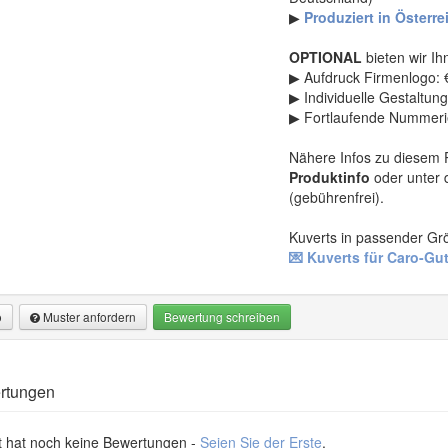
▶
Produziert in Österre
OPTIONAL
bieten wir I
▶ Aufdruck Firmenlogo: 
▶ Individuelle Gestaltung
▶ Fortlaufende Nummerie
Nähere Infos zu diesem P
Produktinfo
oder unter 
(gebührenfrei).
Kuverts in passender Grö
💌 Kuverts für Caro-Gu
o
Muster anfordern
Bewertung schreiben
mation
dern
rtungen
eine zum Falten
fordern
t hat noch keine Bewertungen -
Seien Sie der Erste
.