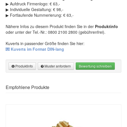
Karte Trainingspartner-Programm
(8)
▶ Aufdruck Firmenlogo: € 63,-
▶ Individuelle Gestaltung: € 98,-
Aktionskarten
(7)
▶ Fortlaufende Nummerierung: € 63,-
Dankeskarten Basic
(5)
Einladungskarten Basic
(5)
Nähere Infos zu diesem Produkt finden Sie in der
Produktinfo
Tischaufsteller mit QR-Code
(3)
oder unter der Tel.-Nr.: 0800 2100 2800 (gebührenfrei).
Kuverts in passender Größe finden Sie hier:
💌 Kuverts im Format DIN-lang
Produktinfo
Muster anfordern
Bewertung schreiben
Produktinformation
Muster anfordern
Empfohlene Produkte
Faltgutscheine im klassischen DIN-lang Format
Muster anfordern
Begeistern Sie Ihre Kunden mit unseren Geschenkgutschein im
Hinweis: Die gekennzeichneten Eingabefelder (*) bitte unbedingt
DIN-lang Format!
Einfach in der Anwendung – groß in der
ausfüllen!
Wirkung.
.
Der Geschenkgutschein ist aus stabilem
250 g/m² Karton