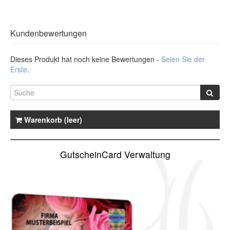
Mit den
kostenlosen, mitgelieferten Aufklebern
können Sie
Ansprechpartner
Kunden auf Ihr Gutscheinangebot aufmerksam machen.
Kundenbewertungen
Straße
*
Dieses Produkt hat noch keine Bewertungen -
Seien Sie der
Erste
.
PLZ
*
Warenkorb (leer)
Stadt
*
GutscheinCard Verwaltung
Telefonnummer
Fax