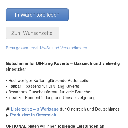
Stammgastkarten
(1)
Sonnenstudio
(219)
Lesezeichen
(5)
Sportgeschäfte
(245)
In Warenkorb legen
Schleifen
(28)
Sportstätten
(188)
Aufsteller
(1)
Tankstelle
(257)
Gutschein Päckchen
(2)
Tierarzt
(198)
Zum Wunschzettel
Kundengeschenke / Weihnachtsgeschenke
(12)
Wein und Sekt
(201)
Weihnachtspostkarten
(47)
Wellness und Spa
(459)
Preis gesamt exkl. MwSt. und Versandkosten
Weihnachtskarten
(15)
Wollwaren-Handarbeiten
(83)
Combi-Gutscheine
(21)
Zahnarzt
(150)
Gutscheine für DIN-lang Kuverts – klassisch und vielseitig
Gutscheinverpackung dreidimensional / Euro-Box
(27)
Zoohandlung
(206)
einsetzbar
Wertgutscheine / Euro-Box-Gutscheine
(74)
druckboutique®
(35)
• Hochwertiger Karton, glänzende Außenseiten
EURO-Gutscheine / Wertgutscheine
(3)
BRIEFUMSCHLÄGE im Format DIN-lang für
• Faltbar – passend für DIN-lang Kuverts
Faltgutscheine DIN-lang oder Briefe
(25)
Recall-Cards
(4)
• Bewährtes Gutscheinformat für viele Branchen
Produkte für den Valentinstag
(112)
Kuverts DIN-lang bedruckt bunt
(15)
• Ideal zur Kundenbindung und Umsatzsteigerung
Produkte für OSTERN
(43)
Kuverts DIN-lang Weihnachtsmotive
(10)
🚚
Lieferzeit 2 – 3 Werktage
(für Österreich und Deutschland)
Produkte für den MUTTERTAG
(144)
Trauerkarten 4-seitig
(25)
▶
Produziert in Österreich
Produkte für VATERTAG
(10)
Surprise-Box
(12)
Produkte für Weihnachten
(356)
Briefpapier mit Kuverts
(10)
OPTIONAL
bieten wir Ihnen
folgende Leistungen
an: