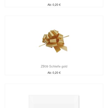
7 Werktage
bei Lieferung in die
Schweiz
.
Ab: 0,20 €
Ansprechpartner
Mit den
kostenlosen, mitgelieferten Aufklebern
können Sie
Kunden auf Ihr Gutscheinangebot aufmerksam machen.
Straße
*
PLZ
*
Stadt
*
ZB09 Schleife gold
Ab: 0,20 €
Telefonnummer
Fax