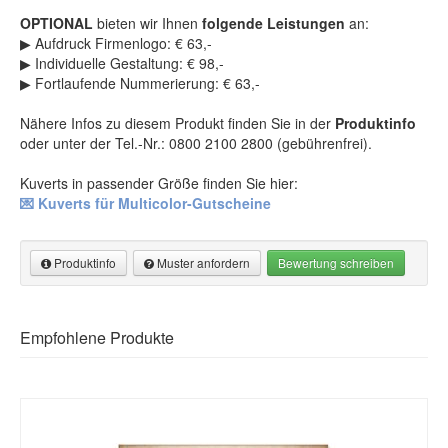
Produkte für Weihnachten
(356)
Briefpapier mit Kuverts
(10)
OPTIONAL
bieten wir Ihnen
folgende Leistungen
an:
Karte Trainingspartner-Programm
(8)
▶ Aufdruck Firmenlogo: € 63,-
Aktionskarten
(7)
▶ Individuelle Gestaltung: € 98,-
Dankeskarten Basic
(5)
▶ Fortlaufende Nummerierung: € 63,-
Einladungskarten Basic
(5)
Nähere Infos zu diesem Produkt finden Sie in der
Produktinfo
Tischaufsteller mit QR-Code
(3)
oder unter der Tel.-Nr.: 0800 2100 2800 (gebührenfrei).
Kuverts in passender Größe finden Sie hier:
💌 Kuverts für Multicolor-Gutscheine
Produktinfo
Muster anfordern
Bewertung schreiben
Produktinformation
Muster anfordern
Empfohlene Produkte
Multicolor-Gutscheine zum Falten
Muster anfordern
Begeistern Sie Ihre Kunden mit unseren Multicolor-Gutscheinen
Hinweis: Die gekennzeichneten Eingabefelder (*) bitte unbedingt
zum Falten! Einfach in der Anwendung – groß in der Wirkung.
ausfüllen!