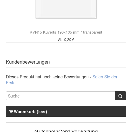
E-Mail-Adresse
*
An diese E-Mail-Adresse würden wir auch Informationen zu
KVN15 Kuverts 190x105 mm / transparent
aktuellen Aktionen, Rabattangeboten und Neuigkeiten senden.
Ab: 0,20 €
Sollten Sie dies nicht wünschen, klicken Sie bitte hier.
Newsletter kann jederzeit abbestellt werden.
Kundenbewertungen
Land
*
Dieses Produkt hat noch keine Bewertungen -
Seien Sie der
Erste
.
Anmerkungen
Warenkorb (leer)
GutscheinCard Verwaltung