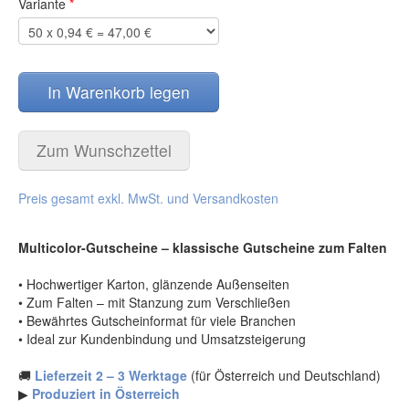
Variante
*
Glückwunschkarten
(50)
Schuhgeschäfte
(303)
Stammgastkarten
(1)
Sonnenstudio
(219)
Lesezeichen
(5)
Sportgeschäfte
(245)
Schleifen
(28)
Sportstätten
(188)
In Warenkorb legen
Aufsteller
(1)
Tankstelle
(257)
Gutschein Päckchen
(2)
Tierarzt
(198)
Kundengeschenke / Weihnachtsgeschenke
(12)
Wein und Sekt
(201)
Zum Wunschzettel
Weihnachtspostkarten
(47)
Wellness und Spa
(459)
Weihnachtskarten
(15)
Wollwaren-Handarbeiten
(83)
Preis gesamt exkl. MwSt. und Versandkosten
Combi-Gutscheine
(21)
Zahnarzt
(150)
Gutscheinverpackung dreidimensional / Euro-Box
(27)
Zoohandlung
(206)
Multicolor-Gutscheine – klassische Gutscheine zum Falten
Wertgutscheine / Euro-Box-Gutscheine
(74)
druckboutique®
(35)
EURO-Gutscheine / Wertgutscheine
(3)
BRIEFUMSCHLÄGE im Format DIN-lang für
• Hochwertiger Karton, glänzende Außenseiten
Faltgutscheine DIN-lang oder Briefe
(25)
Recall-Cards
(4)
• Zum Falten – mit Stanzung zum Verschließen
• Bewährtes Gutscheinformat für viele Branchen
Produkte für den Valentinstag
(112)
Kuverts DIN-lang bedruckt bunt
(15)
• Ideal zur Kundenbindung und Umsatzsteigerung
Produkte für OSTERN
(43)
Kuverts DIN-lang Weihnachtsmotive
(10)
Produkte für den MUTTERTAG
(144)
Trauerkarten 4-seitig
(25)
🚚
Lieferzeit 2 – 3 Werktage
(für Österreich und Deutschland)
Produkte für VATERTAG
(10)
Surprise-Box
(12)
▶
Produziert in Österreich