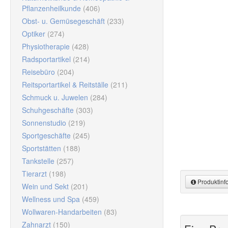
Pflanzenheilkunde
(406)
Obst- u. Gemüsegeschäft
(233)
Optiker
(274)
Physiotherapie
(428)
Radsportartikel
(214)
Reisebüro
(204)
Reitsportartikel & Reitställe
(211)
Schmuck u. Juwelen
(284)
Schuhgeschäfte
(303)
Sonnenstudio
(219)
Sportgeschäfte
(245)
Sportstätten
(188)
Tankstelle
(257)
Tierarzt
(198)
Produktinf
Wein und Sekt
(201)
Wellness und Spa
(459)
Produktinfor
Muster anfor
Wollwaren-Handarbeiten
(83)
Zahnarzt
(150)