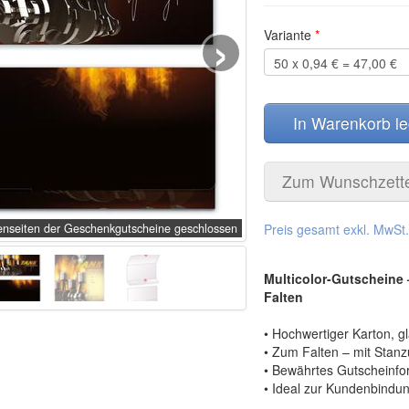
›
Variante
*
In Warenkorb l
Zum Wunschzett
nseiten der Geschenkgutscheine geschlossen
Preis gesamt exkl. MwSt
Multicolor-Gutscheine
Falten
• Hochwertiger Karton, 
• Zum Falten – mit Stan
• Bewährtes Gutscheinfor
• Ideal zur Kundenbindu