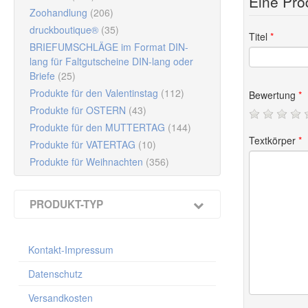
Eine Pro
Multicolor-
Muster an
Zoohandlung
(206)
druckboutique®
(35)
Titel
*
Begeistern Sie
Hinweis: Die g
BRIEFUMSCHLÄGE im Format DIN-
Wirkung.
lang für Faltgutscheine DIN-lang oder
Briefe
(25)
Der Geschenkg
Produkte für den Valentinstag
(112)
veredelt
Bewertung
*
zum Schutz geg
Produkte für OSTERN
(43)
Die
Innenseit
Ihr Unte
Produkte für den MUTTERTAG
(144)
Textkörper
*
Produkte für VATERTAG
(10)
Dank
durchda
Produkte für Weihnachten
(356)
Format geöffn
Unt
Ideal zur Ku
PRODUKT-TYP
Gutscheine un
Multicolor-Gutscheine / Faltgutscheine
OPTIONAL
mi
(1051)
Kontakt-Impressum
Riesen-Faltherz Gutscheine
(4)
Produktion in
Kuverts für Multicolor-Gutscheine 190 x
Lieferzeit:
2–3
Datenschutz
Kontakt D
105 mm
(56)
Versandkosten
Mit den
kosten
Kofferanhänger
(1)