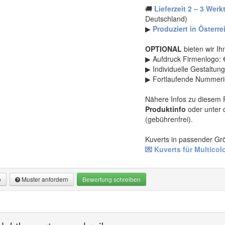
🚚
Lieferzeit 2 – 3 Werk
Deutschland)
▶
Produziert in Österre
OPTIONAL
bieten wir I
▶ Aufdruck Firmenlogo: 
▶ Individuelle Gestaltung
▶ Fortlaufende Nummerie
Nähere Infos zu diesem P
Produktinfo
oder unter 
(gebührenfrei).
Kuverts in passender Grö
💌 Kuverts für Multico
o
Muster anfordern
Bewertung schreiben
mation
dern