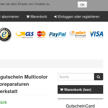
men sie dem Einsatz von Cookies zu.
OK
r abonnieren
Warenkorb
Einloggen oder registrieren
utschein Multicolor
toreparaturen
Warenkorb (leer)
erkstatt
tück
GutscheinCard