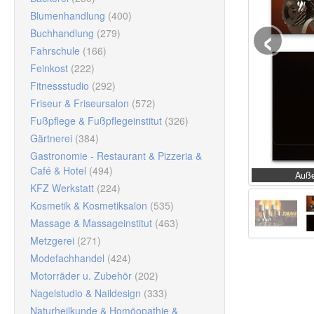
‹
Blumenhandlung
(400)
Buchhandlung
(279)
Fahrschule
(166)
Feinkost
(222)
Fitnessstudio
(292)
Friseur & Friseursalon
(572)
Fußpflege & Fußpflegeinstitut
(326)
Gärtnerei
(384)
Gastronomie - Restaurant & Pizzeria &
Café & Hotel
(494)
Auße
KFZ Werkstatt
(224)
Kosmetik & Kosmetiksalon
(535)
Massage & Massageinstitut
(463)
Metzgerei
(271)
Modefachhandel
(424)
Motorräder u. Zubehör
(202)
Nagelstudio & Naildesign
(333)
Naturheilkunde & Homöopathie &