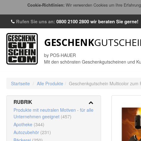
Cookie-Richtlinien:
Wir verwenden Cookies um Ihre Erfahrung 
Rufen Sie uns an:
0800 2100 2800
wir beraten Sie gerne!
GESCHENK
GUTSCHEI
by POS-HAUER
Mit den schönsten Geschenkgutscheinen und Ku
Startseite
/
Alle Produkte
/
Geschenkgutschein Multicolor zum F
RUBRIK
Produkte mit neutralen Motiven - für alle
Unternehmen geeignet
(457)
Apotheke
(344)
Autozubehör
(231)
Bäckerei
(250)