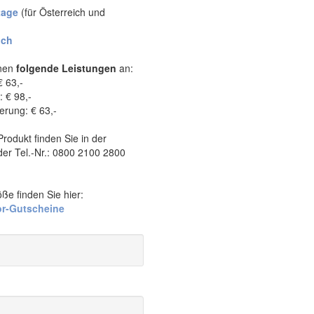
tage
(für Österreich und
ich
hnen
folgende Leistungen
an:
€ 63,-
: € 98,-
rung: € 63,-
rodukt finden Sie in der
der Tel.-Nr.: 0800 2100 2800
ße finden Sie hier:
lor-Gutscheine