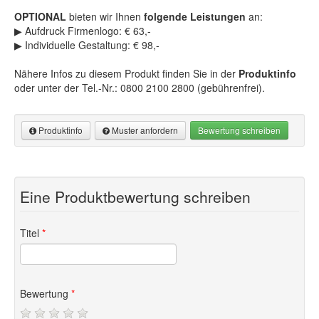
Produkte für Weihnachten
(356)
Briefpapier mit Kuverts
(10)
OPTIONAL
bieten wir Ihnen
folgende Leistungen
an:
Karte Trainingspartner-Programm
(8)
▶ Aufdruck Firmenlogo: € 63,-
Aktionskarten
(7)
▶ Individuelle Gestaltung: € 98,-
Dankeskarten Basic
(5)
Nähere Infos zu diesem Produkt finden Sie in der
Produktinfo
Einladungskarten Basic
(5)
oder unter der Tel.-Nr.: 0800 2100 2800 (gebührenfrei).
Tischaufsteller mit QR-Code
(3)
Produktinfo
Muster anfordern
Bewertung schreiben
Produktinformation
Muster anfordern
Eine Produktbewertung schreiben
Hochwertige 10-er-Blöcke im Scheckkartenformat
Muster anfordern
Titel
*
Stärken Sie Ihre Kundenbindung mit dem Verkauf von 10er-
Hinweis: Die gekennzeichneten Eingabefelder (*) bitte unbedingt
Blöcken bzw. Abokarten.
Ideal zur Kundenbindung und
ausfüllen!
Umsatzsteigerung.
U401 10er-Block / Fitness Fitnesscenter
Gefertigt aus stabilem
Invercote-Karton (250 g/m²)
mit
Bewertung
*
Fitnessstudio
mehrfarbigem Druck und
Hochglanz-Veredelung
auf den