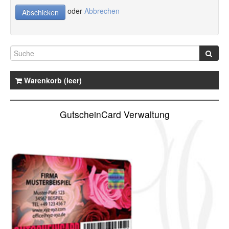
oder
Abbrechen
Abschicken
Straße
*
PLZ
*
Warenkorb (leer)
Stadt
*
GutscheinCard Verwaltung
Telefonnummer
Fax
E-Mail-Adresse
*